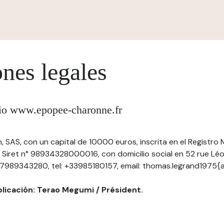
nes legales
itio www.epopee-charonne.fr
SAS, con un capital de 10000 euros, inscrita en el Registro M
 Siret n° 98934328000016, con domicilio social en 52 rue Léon
7989343280, tel: +33985180157, email: thomas.legrand1975{
blicación: Terao Megumi / Président.