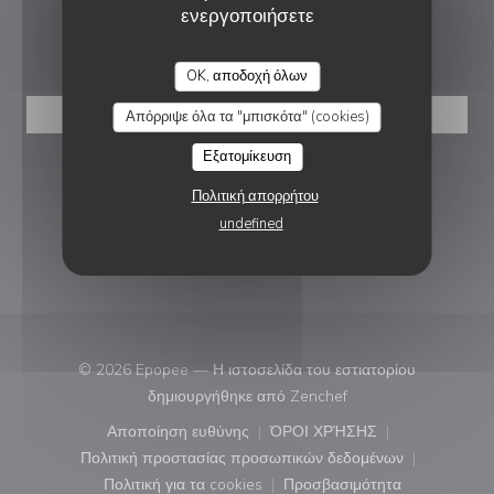
ενεργοποιήσετε
ΚΡΆΤΗΣΗ
EPOPEE
OK, αποδοχή όλων
ΚΆΝΤΕ ΚΡΆΤΗΣΗ ΤΡΑΠΕΖΙΟΎ
Απόρριψε όλα τα "μπισκότα" (cookies)
Εξατομίκευση
ΑΚΟΛΟΥΘΉΣΤΕ ΜΑΣ
Πολιτική απορρήτου
undefined
ΕΝΗΜΕΡΩΤΙΚΌ ΔΕΛΤΊΟ
© 2026 Epopee — Η ιστοσελίδα του εστιατορίου
((ανοίγει σε νέο παρά
δημιουργήθηκε από
Zenchef
Αποποίηση ευθύνης
ΌΡΟΙ ΧΡΉΣΗΣ
((ανοίγει σε νέο παράθυρο))
((ανοίγει σε νέο παράθ
Πολιτική προστασίας προσωπικών δεδομένων
((ανοίγει σε νέο παράθυρο))
Πολιτική για τα cookies
Προσβασιμότητα