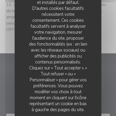
et installés par défaut.
10, 30 ou 70, vous êtes installés confortablement avec
D'autres cookies facultatifs
de la place pour circuler, discuter, trinquer. Et pour les
nécessitent votre
amateurs, des dégustations de vin et des ateliers
consentement. Ces cookies
oenologie sont proposés sur demande. Réservation :
facultatifs servent à analyser
0974640730
votre navigation, mesurer
l'audience du site, proposer
des fonctionnalités (ex : en lien
avec les réseaux sociaux) ou
afficher des publicités ou
EPOPEE
contenus personnalisés.
Epopee
Cliquez sur « Tout accepter », «
Tout refuser » ou «
((ouvre une nouvelle
52 Rue Léon Frot 75011 Paris
Personnaliser » pour gérer vos
préférences. Vous pouvez
09 85 18 01 57
modifier vos choix à tout
moment en cliquant sur l'icône
RÉSERVATION
représentant un cookie en bas
à gauche des pages du site.